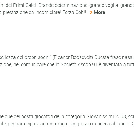
ini dei Primi Calci. Grande determinazione, grande voglia, grand
a prestazione da incorniciare! Forza Cob!!
More
 bellezza dei propri sogni" (Eleanor Roosevelt) Questa frase rias
fazione, nel comunicare che la Società Ascob 91 è diventata a tutti
 due dei nostri giocatori della categoria Giovanissimi 2008, s
nale, per partecipare ad un torneo. Un grosso in bocca al lupo a: