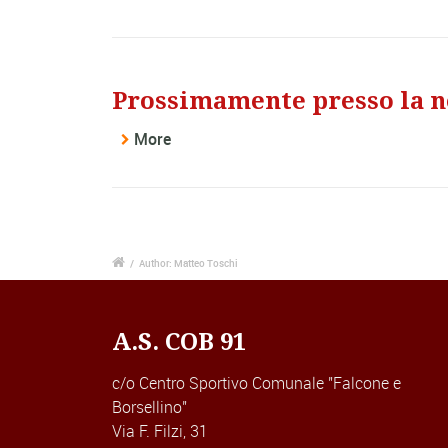
Prossimamente presso la no
More
/
Author: Matteo Toschi
A.S. COB 91
c/o Centro Sportivo Comunale "Falcone e
Borsellino"
Via F. Filzi, 31