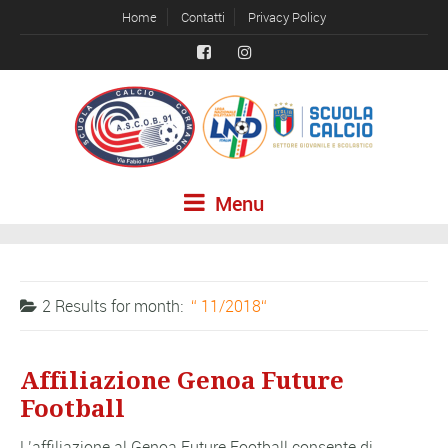
Home
Contatti
Privacy Policy
Menu
2 Results for
month:
11/2018
Affiliazione Genoa Future
Football
L’affiliazione al Genoa Future Football consente di