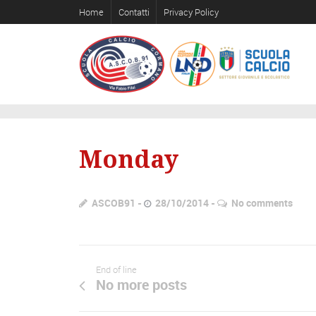
Home
Contatti
Privacy Policy
Monday
ASCOB91
28/10/2014
No comments
End of line
No more posts