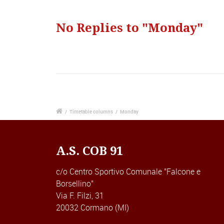
No Replies to "Monday"
/
Timetable columns
/
Monday
A.S. COB 91
c/o Centro Sportivo Comunale "Falcone e
Borsellino"
Via F. Filzi, 31
20032 Cormano (MI)